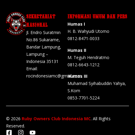
SEKRETARIAT
INFORMASI UMUM DAN PERS
Humas I
NASIONAL
H. B. Wahyudi Utomo
Jl. Endro Suratmin
0812-8471-0033
No.86 Sukarame,
Bandar Lampung,
Humas II
Lampung –
M. Teguh Hendratmo
Indonesia 35131
0812-6643-1212
Email:
rocindonesiamc@gmail.com
Humas III
Muhamad Syihabuddin Yahya,
S.Kom
0853-7701-5224
© 2026
Ruby Owners Club Indonesia MC
. All Rights
Reserved.