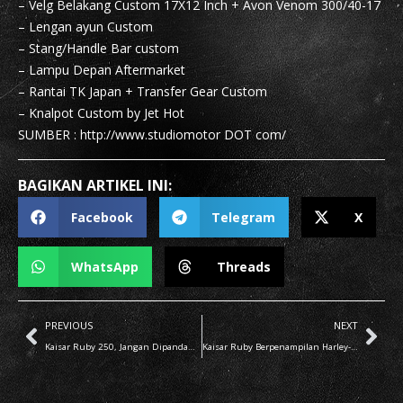
– Velg Belakang Custom 17X12 Inch + Avon Venom 300/40-17
– Lengan ayun Custom
– Stang/Handle Bar custom
– Lampu Depan Aftermarket
– Rantai TK Japan + Transfer Gear Custom
– Knalpot Custom by Jet Hot
SUMBER : http://www.studiomotor DOT com/
BAGIKAN ARTIKEL INI:
Facebook
Telegram
X
WhatsApp
Threads
PREVIOUS
NEXT
Kaisar Ruby 250, Jangan Dipandang Sebelah Mata!
Kaisar Ruby Berpenampilan Harley-Davidson Fat Boy