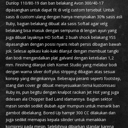
Dunlop 110/80-19 dan ban belakang Avon 300/40-17
dipasangkan untuk dapat fit di velg custom tersebut. Untuk
sasis di custom ulang dengan hanya menyisakan 30% sasis asli
Ruby, bagian belakang dibuat ala sasis Softail agar velg
belakang bisa masuk dengan sempurna di lengan ayun yang
juga dibuat layaknya HD Softail. 2 buah shock belakang YSS
dipasangkan dengan posisi nyaris rebah persis dibagian bawah
jok. Selesai aplikasi kaki-kaki dilanjut dengan membuat tangki
dan bodi mengandalkan plat galvanil dengan ketebalan 1,2
mm. Finishing dilanjut oleh Komet Studio yang melabur bodi
dengan warna silver doff plus stripping dibagian atas sesuai
konsep yang diinginkannya. Beberapa peranti seperti footstep,
stang dan cover gir dibuat menyesuaikan tema kustomisasi
Ruby ini, pun begitu dengan knalpot racikan Jet Hot yang juga
didesain ala Chopper Bad Land idamannya. Bagian sektor
mesin sendiri sedikit diubah agar mumpuni untuk menarik ban
gambot dibelakang. Bored Up hampir 300 CC dilakukan dan
juga sedikit memapas kepala silinder untuk menaikkan
kompresi pada mesin. Selebihnya dibiarkan standar karena