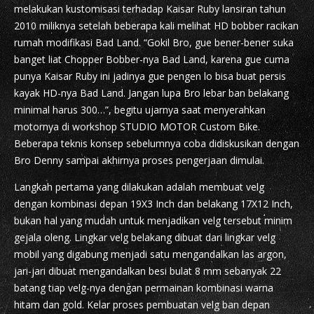
melakukan kustomisasi terhadap Kaisar Ruby lansiran tahun
2010 miliknya setelah beberapa kali melihat HD bobber racikan
rumah modifikasi Bad Land. “Gokil Bro, gue bener-bener suka
banget liat Chopper Bobber-nya Bad Land, karena gue cuma
punya Kaisar Ruby ini jadinya gue pengen lo bisa buat persis
kayak HD-nya Bad Land. Jangan lupa Bro lebar ban belakang
minimal harus 300…”, begitu ujarnya saat menyerahkan
motornya di workshop STUDIO MOTOR Custom Bike.
Beberapa teknis konsep sebelumnya coba didiskusikan dengan
Bro Denny sampai akhirnya proses pengerjaan dimulai.
Langkah pertama yang dilakukan adalah membuat velg
dengan kombinasi depan 19X3 Inch dan belakang 17X12 Inch,
bukan hal yang mudah untuk menjadikan velg tersebut minim
gejala oleng. Lingkar velg belakang dibuat dari lingkar velg
mobil yang digabung menjadi satu mengandalkan las argon,
jari-jari dibuat mengandalkan besi bulat 8 mm sebanyak 22
batang tiap velg-nya dengan permainan kombinasi warna
hitam dan gold. Kelar proses pembuatan velg ban depan