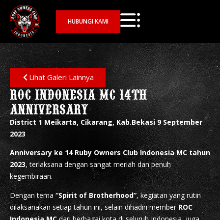
HUBUNGI KAMI
Lihat Galeri Lainnya
ROC INDONESIA MC 14TH
ANNIVERSARY
District 1 Meikarta, Cikarang, Kab.Bekasi 9 September
2023
Anniversary ke 14 Ruby Owners Club Indonesia MC tahun
2023
, terlaksana dengan sangat meriah dan penuh
kegembiraan.
Dengan tema
“Spirit of Brotherhood”
, kegiatan yang rutin
dilaksanakan setiap tahun ini, selain dihadiri member
ROC
Indonesia MC
dari berbagai kota di seluruh Indonesia, juga