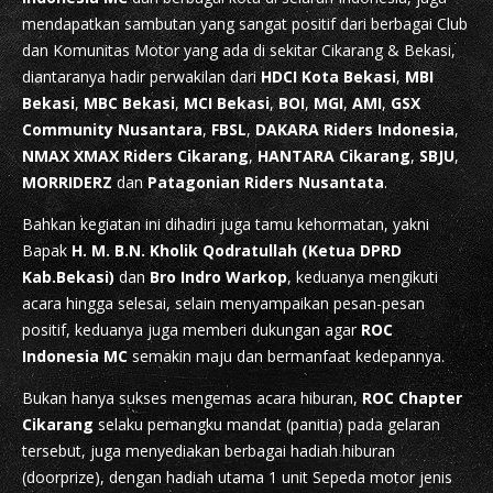
mendapatkan sambutan yang sangat positif dari berbagai Club
dan Komunitas Motor yang ada di sekitar Cikarang & Bekasi,
diantaranya hadir perwakilan dari
HDCI Kota Bekasi
,
MBI
Bekasi
,
MBC Bekasi
,
MCI Bekasi
,
BOI
,
MGI
,
AMI
,
GSX
Community Nusantara
,
FBSL
,
DAKARA Riders Indonesia
,
NMAX XMAX Riders Cikarang
,
HANTARA Cikarang
,
SBJU
,
MORRIDERZ
dan
Patagonian Riders Nusantata
.
Bahkan kegiatan ini dihadiri juga tamu kehormatan, yakni
Bapak
H. M. B.N. Kholik Qodratullah (Ketua DPRD
Kab.Bekasi)
dan
Bro Indro Warkop
, keduanya mengikuti
acara hingga selesai, selain menyampaikan pesan-pesan
positif, keduanya juga memberi dukungan agar
ROC
Indonesia MC
semakin maju dan bermanfaat kedepannya.
Bukan hanya sukses mengemas acara hiburan,
ROC Chapter
Cikarang
selaku pemangku mandat (panitia) pada gelaran
tersebut, juga menyediakan berbagai hadiah hiburan
(doorprize), dengan hadiah utama 1 unit Sepeda motor jenis