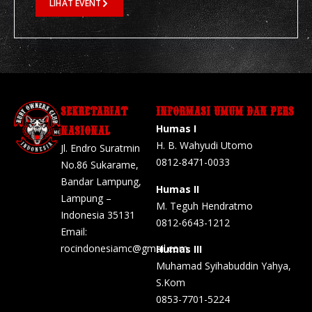
LIHAT EVENT
SEKRETARIAT
INFORMASI UMUM DAN PERS
Humas I
NASIONAL
H. B. Wahyudi Utomo
Jl. Endro Suratmin
0812-8471-0033
No.86 Sukarame,
Bandar Lampung,
Humas II
Lampung –
M. Teguh Hendratmo
Indonesia 35131
0812-6643-1212
Email:
rocindonesiamc@gmail.com
Humas III
Muhamad Syihabuddin Yahya,
S.Kom
0853-7701-5224