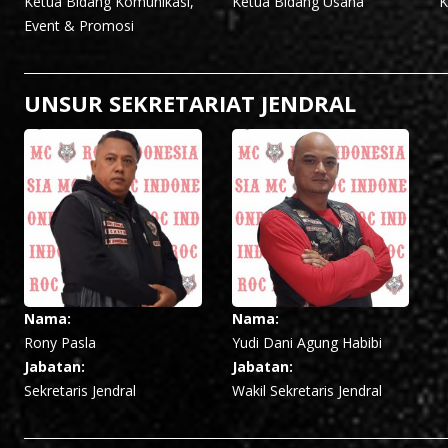
Ketua Bidang Komunikasi,
Ketua Bidang Usaha
K
Event & Promosi
UNSUR SEKRETARIAT JENDRAL
Nama:
Nama:
Rony Pasla
Yudi Dani Agung Habibi
Jabatan:
Jabatan:
Sekretaris Jendral
Wakil Sekretaris Jendral