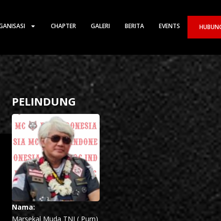
GANISASI
CHAPTER
GALERI
BERITA
EVENTS
HUBUNG
PELINDUNG
Nama:
Marsekal Muda TNI ( Purn)