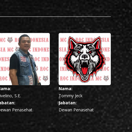
Nama:
Nama:
ivelino, S.E.
Tommy Jeck
abatan:
Jabatan:
ewan Penasehat
Dewan Penasehat