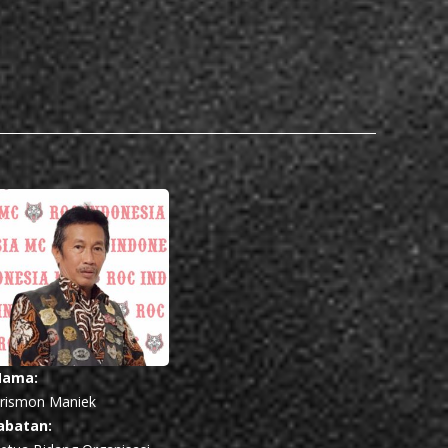
Nama:
rismon Maniek
abatan: