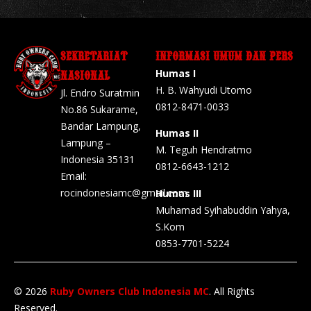
SEKRETARIAT
INFORMASI UMUM DAN PERS
Humas I
NASIONAL
H. B. Wahyudi Utomo
Jl. Endro Suratmin
0812-8471-0033
No.86 Sukarame,
Bandar Lampung,
Humas II
Lampung –
M. Teguh Hendratmo
Indonesia 35131
0812-6643-1212
Email:
rocindonesiamc@gmail.com
Humas III
Muhamad Syihabuddin Yahya,
S.Kom
0853-7701-5224
© 2026
Ruby Owners Club Indonesia MC
. All Rights
Reserved.