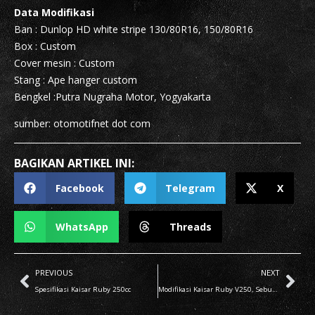
Data Modifikasi
Ban : Dunlop HD white stripe 130/80R16, 150/80R16
Box : Custom
Cover mesin : Custom
Stang : Ape hanger custom
Bengkel :Putra Nugraha Motor, Yogyakarta
sumber: otomotifnet dot com
BAGIKAN ARTIKEL INI:
Facebook
Telegram
X
WhatsApp
Threads
PREVIOUS
NEXT
Spesifikasi Kaisar Ruby 250cc
Modifikasi Kaisar Ruby V250, Sebut Saja Ini Softail Fatboy!