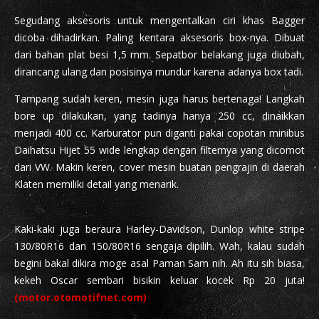
Segudang aksesoris untuk mengentalkan ciri khas Bagger
dicoba dihadirkan. Paling kentara aksesoris box-nya. Dibuat
dari bahan plat besi 1,5 mm. Sepatbor belakang juga diubah,
dirancang ulang dan posisinya mundur karena adanya box tadi.
Tampang sudah keren, mesin juga harus bertenaga! Langkah
bore up dilakukan, yang tadinya hanya 250 cc, dinaikkan
menjadi 400 cc. Karburator pun diganti pakai copotan minibus
Daihatsu Hijet 55 wide lengkap dengan filternya yang dicomot
dari VW. Makin keren, cover mesin buatan pengrajin di daerah
Klaten memiliki detail yang menarik.
Kaki-kaki juga beraura Harley-Davidson, Dunlop white stripe
130/80R16 dan 150/80R16 sengaja dipilih. Wah, kalau sudah
begini bakal dikira moge asal Paman Sam nih. Ah itu sih biasa,
kekeh Oscar sembari bisikin keluar kocek Rp 20 juta!
(motor.otomotifnet.com)