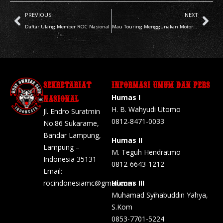
PREVIOUS
NEXT
Daftar Ulang Member ROC Nasional
Mau Touring Menggunakan Motor? Baca Dulu Aturannya Agar Aman
SEKRETARIAT
INFORMASI UMUM DAN PERS
Humas I
NASIONAL
H. B. Wahyudi Utomo
Jl. Endro Suratmin
0812-8471-0033
No.86 Sukarame,
Bandar Lampung,
Humas II
Lampung –
M. Teguh Hendratmo
Indonesia 35131
0812-6643-1212
Email:
rocindonesiamc@gmail.com
Humas III
Muhamad Syihabuddin Yahya,
S.Kom
0853-7701-5224