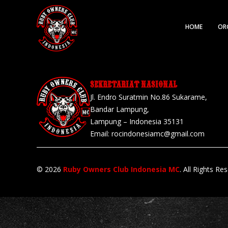
HOME
OR
SEKRETARIAT NASIONAL
Jl. Endro Suratmin No.86 Sukarame,
Bandar Lampung,
Lampung – Indonesia 35131
Email:
rocindonesiamc@gmail.com
© 2026
Ruby Owners Club Indonesia MC
. All Rights Re