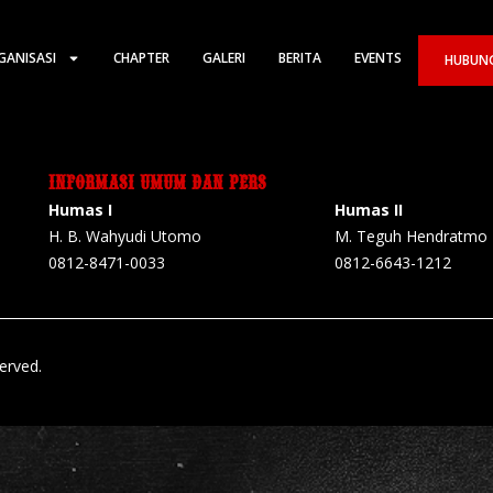
GANISASI
CHAPTER
GALERI
BERITA
EVENTS
HUBUNG
INFORMASI UMUM DAN PERS
Humas I
Humas II
H. B. Wahyudi Utomo
M. Teguh Hendratmo
0812-8471-0033
0812-6643-1212
served.