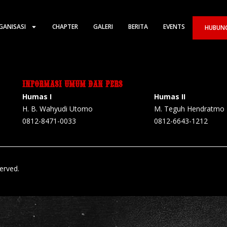
GANISASI
CHAPTER
GALERI
BERITA
EVENTS
HUBUNG
INFORMASI UMUM DAN PERS
Humas I
Humas II
H. B. Wahyudi Utomo
M. Teguh Hendratmo
0812-8471-0033
0812-6643-1212
served.