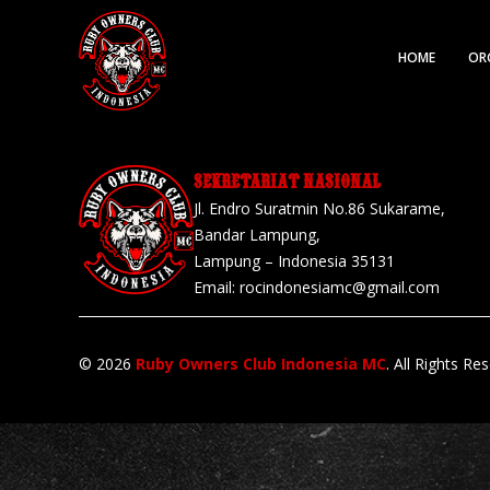
HOME
OR
SEKRETARIAT NASIONAL
Jl. Endro Suratmin No.86 Sukarame,
Bandar Lampung,
Lampung – Indonesia 35131
Email:
rocindonesiamc@gmail.com
© 2026
Ruby Owners Club Indonesia MC
. All Rights Re