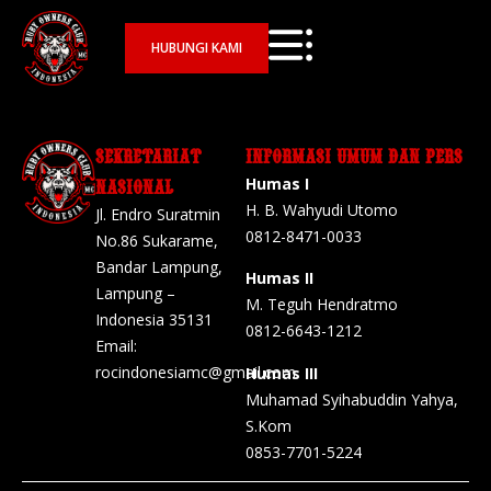
HUBUNGI KAMI
SEKRETARIAT
INFORMASI UMUM DAN PERS
Humas I
NASIONAL
H. B. Wahyudi Utomo
Jl. Endro Suratmin
0812-8471-0033
No.86 Sukarame,
Bandar Lampung,
Humas II
Lampung –
M. Teguh Hendratmo
Indonesia 35131
0812-6643-1212
Email:
rocindonesiamc@gmail.com
Humas III
Muhamad Syihabuddin Yahya,
S.Kom
0853-7701-5224