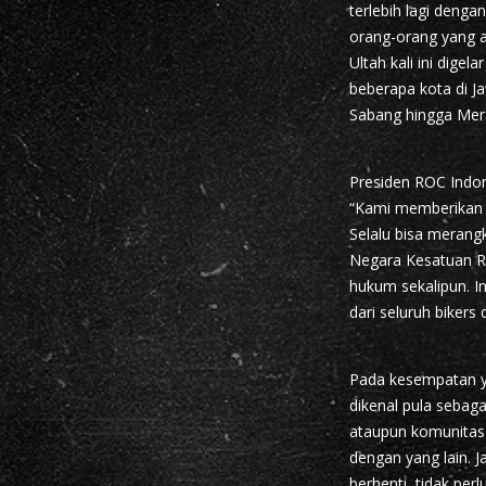
terlebih lagi deng
orang-orang yang a
Ultah kali ini digel
beberapa kota di J
Sabang hingga Mera
Presiden ROC Indo
“Kami memberikan a
Selalu bisa merang
Negara Kesatuan Re
hukum sekalipun. I
dari seluruh bikers 
Pada kesempatan ya
dikenal pula sebag
ataupun komunitas 
dengan yang lain. J
berhenti, tidak per