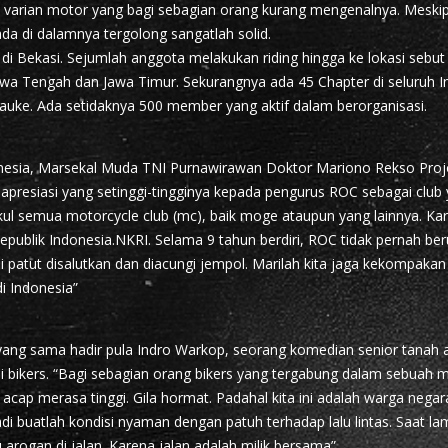
an varian motor yang bagi sebagian orang kurang mengenalnya. Meski
da di dalamnya tergolong sangatlah solid.
ar di Bekasi. Sejumlah anggota melakukan riding hingga ke lokasi sebut s
awa Tengah dan Jawa Timur. Sekurangnya ada 45 Chapter di seluruh I
uke. Ada setidaknya 500 member yang aktif dalam berorganisasi.
nesia, Marsekal Muda TNI Purnawirawan Doktor Mariono Rekso Proj
presiasi yang setinggi-tingginya kepada pengurus ROC sebagai club 
kul semua motorcycle club (mc), baik moge ataupun yang lainnya. Kar
publik Indonesia.NKRI. Selama 9 tahun berdiri, ROC tidak pernah be
ni patut disalutkan dan diacungi jempol. Marilah kita jaga kekompaka
di Indonesia”
ng sama hadir pula Indro Warkop, seorang komedian senior tanah a
ai bikers. “Bagi sebagian orang bikers yang tergabung dalam sebuah m
acap merasa tinggi. Gila hormat. Padahal kita ini adalah warga nega
adi buatlah kondisi nyaman dengan patuh terhadap lalu lintas. Saat 
lu arogan di jalan. Karena jalan adalah milik bersama”