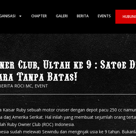
GANISASI
CHAPTER
GALERI
BERITA
EVENTS
HUBUNG
er Club, Ultah ke 9 : Satoe 
ara Tanpa Batas!
BERITA ROCI MC
,
EVENT
ya Kaisar Ruby sebuah motor cruiser dengan depot pacu 250 cc namu
a dari Amerika Serikat. Hal inilah yang membuat sejumlah orang ter
rilah Ruby Owner Club (ROC) Indonesia.
esia sudah melewati Sewindu dan menginjak usia ke 9 tahun. Bukanl