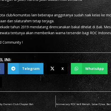
ta club/komunitas lain beberapa anggotanya sudah naik kelas ke m
aan dan silaturahim tetap terjaga.
ekade tahun 2019 mendatang direncanakan bakal dihelat di Bali. Mesk
ewata tentunya akan memberikan warna tersendiri bagi ROC Indones
d Community !
L INI:
k
Telegram
X
WhatsApp
by Owners Club Chapter Bali
Anniversary ROC ke-9 Meriah, Satoe Djiwa, Ber