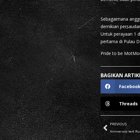
Sebagaimana anggo
demikian persaudar
Untuk perayaan 1 d
pertama di Pulau D
Pride to be MotMo
BAGIKAN ARTIKE
Faceboo
Threads
PREVIOUS
Anniversary ke-6 Ru