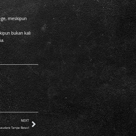
oge, meskipun
ipun bukan kali
ia.
NEXT
saudara Tanpa Batas!