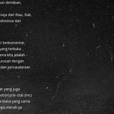
pun demikian,
aja dari Riau, Bali,
ndonesia dari
o berkomentar,
yang terbuka.
ena kita adalah
rurusan dengan
n dan persaudaraan
ir yang juga
otorcycle club (mc)
ra biasa yang sama
lampu merah ya