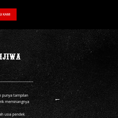
I KAMI
Dijiwa
n punya tampilan
tarik meminangnya
ah usia pendek