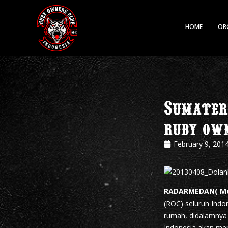
HOME
OR
Sumater
ruby own
February 9, 201
RADARMEDAN( M
(ROC) seluruh Indo
rumah, didalamnya 
Indonesia akan me