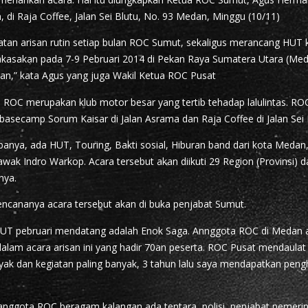
n, di Raja Coffee, Jalan Sei Blutu, No. 93 Medan, Minggu (10/11)
giatan arisan rutin setiap bulan ROC Sumut, sekaligus merancang HUT
lakasakan pada 7-9 Pebruari 2014 di Pekan Raya Sumatera Utara (Meda
n,” kata Agus yang juga Wakil Ketua ROC Pusat
OC merupakan klub motor besar yang tertib tehadap lalulintas. ROC
 basecamp Sorum Kaisar di Jalan Asrama dan Raja Coffee di Jalan Sei 
anya, ada HUT, Touring, Bakti sosial, Hiburan band dari kota Medan,
lawak Indro Warkop. Acara tersebut akan diikuti 29 Region (Provinsi
nya.
ncananya acara tersebut akan di buka penjabat Sumut.
HUT pebruari mendatang adalah Enok Saga. Annggota ROC di Medan 
alam acara arisan ini yang hadir 70an peserta. ROC Pusat mendaula
yak dan kegiatan paling banyak, 3 tahun lalu saya mendapatkan peng
nggota ROC beragam kalangan ada tentara, polisi, penjabat pemerin