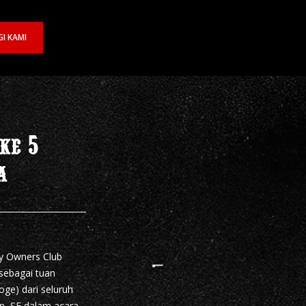
I KAMI
ke 5
a
y Owners Club
sebagai tuan
ge) dari seluruh
n, SE dalam acara