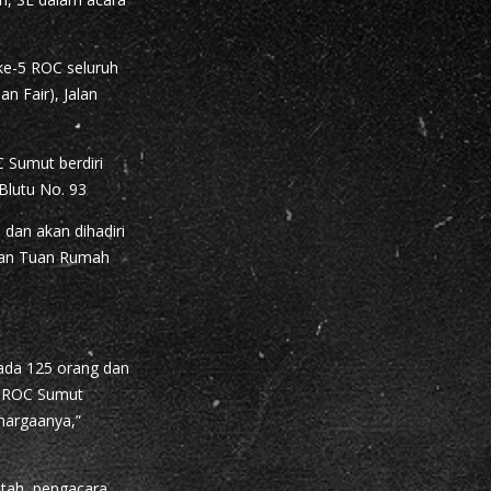
 ke-5 ROC seluruh
n Fair), Jalan
 Sumut berdiri
Blutu No. 93
 dan akan dihadiri
) dan Tuan Rumah
ada 125 orang dan
t ROC Sumut
hargaanya,”
tah, pengacara,