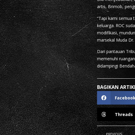
artis, Brimob, pen
“Tapi kami semua 
keluarga. ROC sudah
modifikasi, mundur
marsekal Muda Dr.
Dari pantauan Trib
memenuhi ruangan 
didampingi Bendaha
BAGIKAN ARTIKE
Faceboo
Threads
PREVIOUS