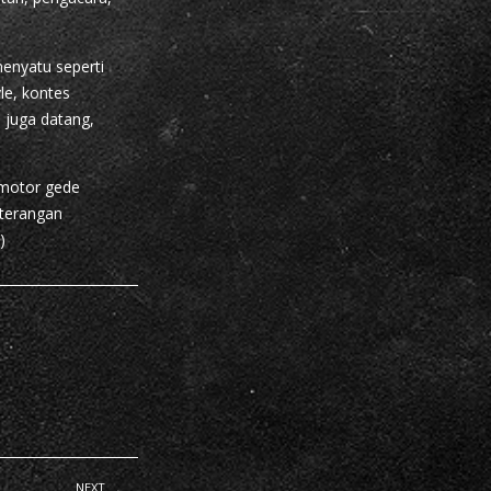
enyatu seperti
le, kontes
 juga datang,
 motor gede
eterangan
)
NEXT