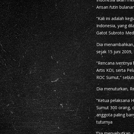
Arisan rutin bulana
“Kali ini adalah ke
Indonesia, yang di
Gatot Subroto Meda
Dia menambahkan, R
sejak 15 juni 2009,
“Rencana iventnya b
Artis KDI, serta Pe
ROC Sumut,” sebut
Dia menuturkan, Re
“Ketua pelaksana 
Sumut 300 orang, d
anggota paling ban
tuturnya
Dia menyebutkan, a