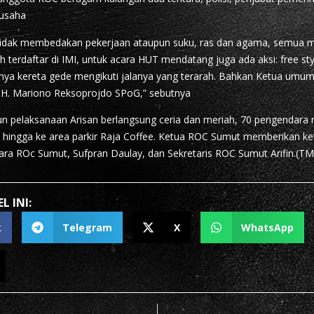
gusaha
tidak membedakan pekerjaan ataupun suku, ras dan agama, semua m
 terdaftar di IMI, untuk acara HUT mendatang juga ada aksi: free sty
nya kereta gede mengikuti jalanya yang terarah. Bahkan Ketua umum
 H. Mariono Reksoprojdo SPoG,” sebutnya
un pelaksanaan Arisan berlangsung ceria dan meriah, 70 pengendara
hingga ke area parkir Raja Coffee. Ketua ROC Sumut memberikan k
ra ROc Sumut, Sufpran Daulay, dan Sekretaris ROC Sumut Arifin.(TM
L INI:
k
Telegram
X
WhatsApp