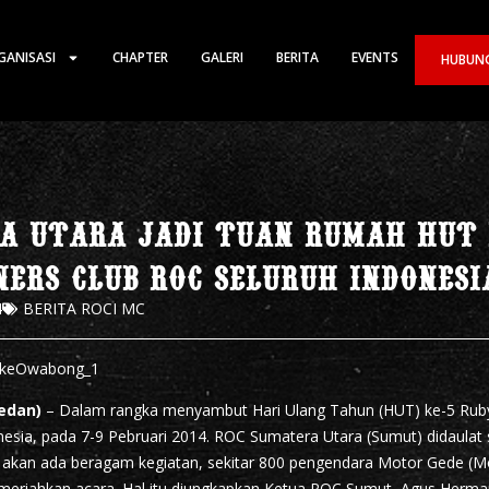
GANISASI
CHAPTER
GALERI
BERITA
EVENTS
HUBUNG
a utara jadi tuan rumah hut 
ers club roc seluruh indonesi
4
BERITA ROCI MC
edan)
– Dalam rangka menyambut Hari Ulang Tahun (HUT) ke-5 Rub
nesia, pada 7-9 Pebruari 2014. ROC Sumatera Utara (Sumut) didaulat 
akan ada beragam kegiatan, sekitar 800 pengendara Motor Gede (Mo
meriahkan acara. Hal itu diungkapkan Ketua ROC Sumut, Agus Herma