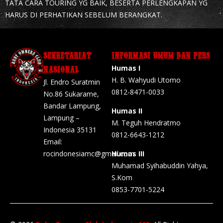
TATA CARA TOURING YG BAIK, BESERTA PERLENGKAPAN YG
HARUS DI PERHATIKAN SEBELUM BERANGKAT.
SEKRETARIAT
INFORMASI UMUM DAN PERS
Humas I
NASIONAL
H. B. Wahyudi Utomo
Jl. Endro Suratmin
0812-8471-0033
No.86 Sukarame,
Bandar Lampung,
Humas II
Lampung –
M. Teguh Hendratmo
Indonesia 35131
0812-6643-1212
Email:
rocindonesiamc@gmail.com
Humas III
Muhamad Syihabuddin Yahya,
S.Kom
0853-7701-5224