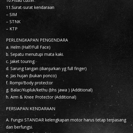
10.Pisau cutter.
11.Surat-surat kendaraan
– SIM
– STNK
– KTP
PERLENGKAPAN PENGENDARA
a. Helm (Half/Full Face)
b. Sepatu menutupi mata kaki.
c. Jaket touring.
d. Sarung tangan (dianjurkan yg full finger)
e. Jas hujan (bukan ponco)
f. Rompi/Body protector
g. Balac/Kupluk/kethu (bhs jawa ) (Additional)
h. Arm & Knee Protector (Additional)
PERSIAPAN KENDARAAN
A. Fungsi STANDAR kelengkapan motor harus tetap terpasang
dan berfungsi.