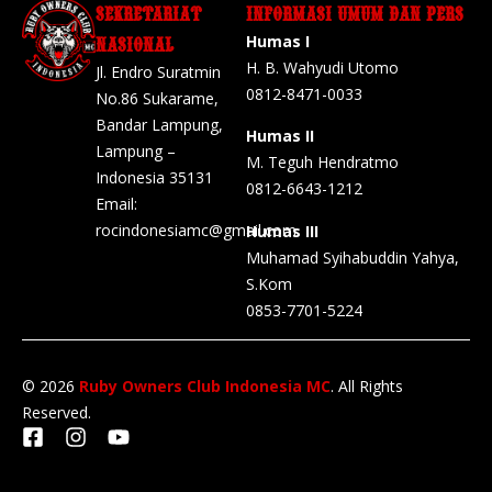
SEKRETARIAT
INFORMASI UMUM DAN PERS
Humas I
NASIONAL
H. B. Wahyudi Utomo
Jl. Endro Suratmin
0812-8471-0033
No.86 Sukarame,
Bandar Lampung,
Humas II
Lampung –
M. Teguh Hendratmo
Indonesia 35131
0812-6643-1212
Email:
rocindonesiamc@gmail.com
Humas III
Muhamad Syihabuddin Yahya,
S.Kom
0853-7701-5224
© 2026
Ruby Owners Club Indonesia MC
. All Rights
Reserved.