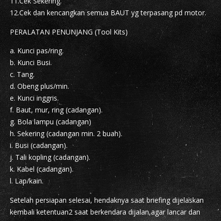
11.Cek Sekering.
12.Cek dan kencangkan semua BAUT yg terpasang pd motor.
PERALATAN PENUNJANG (Tool Kits)
a. Kunci pas/ring.
b. Kunci Busi.
c. Tang.
d. Obeng plus/min.
e. Kunci inggris.
f. Baut, mur, ring (cadangan).
g. Bola lampu (cadangan)
h. Sekering (cadangan min. 2 buah).
i. Busi (cadangan).
j. Tali kopling (cadangan).
k. Kabel (cadangan).
l. Lap/kain.
Setelah persiapan selesai, hendaknya saat briefing dijelaskan
kembali ketentuan2 saat berkendara dijalan,agar lancar dan