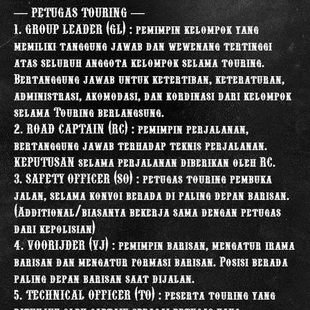
— PETUGAS TOURING —
1. GROUP LEADER (GL) : pemimpin kelompok yang
memiliki tanggung jawab dan wewenang tertinggi
atas seluruh anggota kelompok selama touring.
Bertanggung jawab untuk ketertiban, keteraturan,
administrasi, akomodasi, dan kordinasi dari kelompok
selama Touring berlangsung.
2. ROAD CAPTAIN (RC) : pemimpin perjalanan,
bertanggung jawab terhadap teknis perjalanan.
KEPUTUSAN selama perjalanan diberikan oleh RC.
3. SAFETY OFFICER (SO) : petugas touring pembuka
jalan, selama konvoi berada di paling depan barisan.
(Additional/biasanya bekerja sama dengan petugas
dari kepolisian)
4. VOORIJDER (VJ) : pemimpin barisan, mengatur irama
barisan dan mengatur formasi barisan. Posisi berada
paling depan barisan saat dijalan.
5. TECHNICAL OFFICER (TO) : peserta touring yang