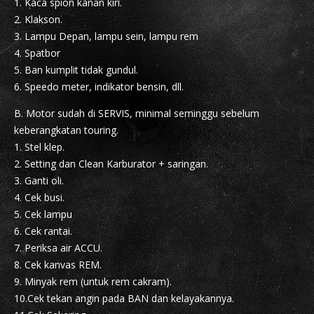
1. Kaca spion kanan kiri.
2. Klakson.
3. Lampu Depan, lampu sein, lampu rem
4. Spatbor
5. Ban kumplit tidak gundul.
6. Speedo meter, indikator bensin, dll.
B. Motor sudah di SERVIS, minimal seminggu sebelum
keberangkatan touring.
1. Stel klep.
2. Setting dan Clean Karburator + saringan.
3. Ganti oli.
4. Cek busi.
5. Cek lampu
6. Cek rantai.
7. Periksa air ACCU.
8. Cek kanvas REM.
9. Minyak rem (untuk rem cakram).
10.Cek tekan angin pada BAN dan kelayakannya.