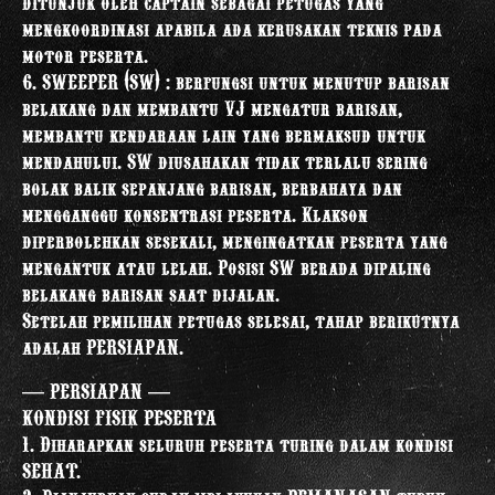
ditunjuk oleh captain sebagai petugas yang
mengkoordinasi apabila ada kerusakan teknis pada
motor peserta.
6. SWEEPER (SW) : berfungsi untuk menutup barisan
belakang dan membantu VJ mengatur barisan,
membantu kendaraan lain yang bermaksud untuk
mendahului. SW diusahakan tidak terlalu sering
bolak balik sepanjang barisan, berbahaya dan
mengganggu konsentrasi peserta. Klakson
diperbolehkan sesekali, mengingatkan peserta yang
mengantuk atau lelah. Posisi SW berada dipaling
belakang barisan saat dijalan.
Setelah pemilihan petugas selesai, tahap berikutnya
adalah PERSIAPAN.
— PERSIAPAN —
KONDISI FISIK PESERTA
1. Diharapkan seluruh peserta turing dalam kondisi
SEHAT.